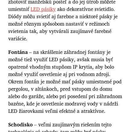
zhotoviť manželskú posteľ a do jej útrob môžete
umiestniť
LED pásiky
ako dekoratívne svietidlo.
Diódy môžu svietiť aj farebne a niektoré pásky je
možné rôznym spôsobom nastaviť v režimoch
svietenia tak, aby vytvárali zaujímavé farebné
variácie.
Fontána
– na skrášlenie záhradnej fontány je
možné tiež využiť LED pásiky, avšak musia byť
opatrené vhodným stupňom IP krytia, aby bolo
možné využiť osvetlenie aj pri vodnom zdroji.
Okrem fontán je možné mať pásky umiestnené pod
pergolou, v altánkoch, pred vstupom do domu
alebo do garáže, alebo pri posedení pri záhradnom
bazéne, kde je osvetlenie modravej vody v nádrži
LED žiarovkami veľmi efektné a atraktívne.
Schodisko
– veľmi zaujímavým riešením tejto
technológie sú schody, tam môžu byť pásky