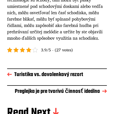
umiestnené pod schodovými doskami alebo vedľa
nich, môžu osvetľovať len časť schodiska, môžu
farebne blikať, môžu byť spínané pohybovými
čidlami, môžu zapôsobiť ako farebná hudba pri
prehrávaní určitej melódie a určite by ste objavili
mnoho ďalších spôsobov využitia na schodisku.
3.9/5 - (27 votes)
Turistika vs. dovolenkový rezort
Preglejka je pre tvorivú činnosť ideálna
Read Next