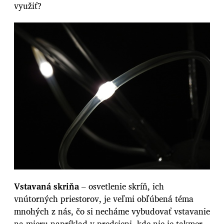
využiť?
Vstavaná skriňa
– osvetlenie skríň, ich
vnútorných priestorov, je veľmi obľúbená téma
mnohých z nás, čo si necháme vybudovať vstavanie
na mieru napríklad v predsieni, kde nie je takmer