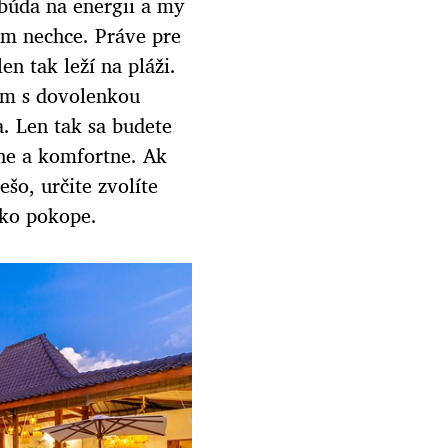
ubúda na energii a my
nám nechce. Práve pre
n tak leží na pláži.
som s dovolenkou
. Len tak sa budete
mne a komfortne. Ak
šo, určite zvolíte
tko pokope.