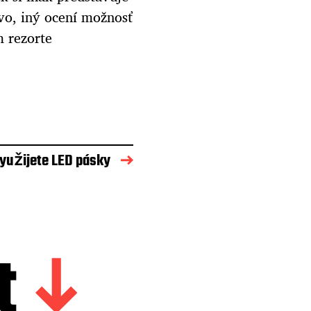
vo, iný ocení možnosť
 rezorte
yužijete LED pásky
t