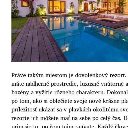
Práve takým miestom je dovolenkový rezort.
máte nádherné prostredie, luxusné vnútorné a
bazény a vyžitie rôzneho charakteru. Dokonal
po tom, ako si oblečiete svoje nové krásne pl
príležitosť ukázať sa v plavkách okolitému s
rezorte ich môžete mať na sebe po celý čas.
prinesie to, po čom tajne snívate. Každý člove