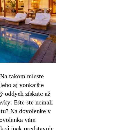
 Na takom mieste
lebo aj vonkajšie
ý oddych získate až
avky. Ešte ste nemali
vetu? Na dovolenke v
 Dovolenka vám
k si inak predstavuje