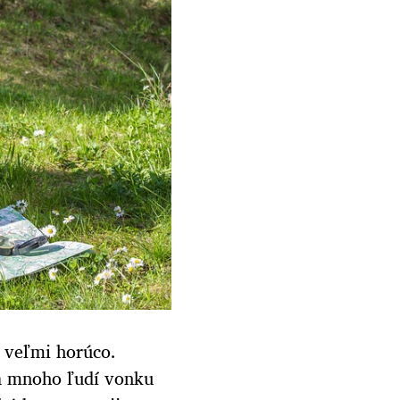
k veľmi horúco.
a mnoho ľudí vonku