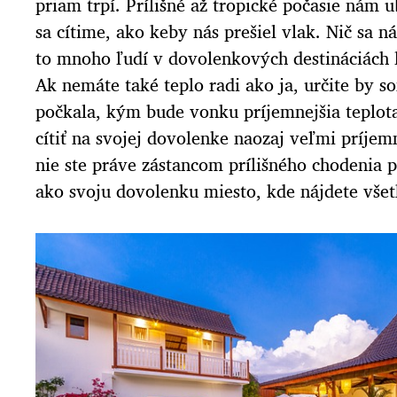
priam trpí. Prílišné až tropické počasie nám 
sa cítime, ako keby nás prešiel vlak. Nič sa 
to mnoho ľudí v dovolenkových destináciách le
Ak nemáte také teplo radi ako ja, určite by 
počkala, kým bude vonku príjemnejšia teplota
cítiť na svojej dovolenke naozaj veľmi príje
nie ste práve zástancom prílišného chodenia pe
ako svoju dovolenku miesto, kde nájdete vše