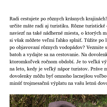
Radi cestujete po rôznych krásnych krajinách?
určite máte radi aj turistiku. Rôzne turistick
naviezť na také nádherné miesta, o ktorých m
si však môžete veľmi ľahko splniť. Túžite po 
po objavovaní rôznych vodopádov? Vezmite s
batoh a vydajte sa na cestovanie. Na dovolen
ktoromkoľvek ročnom období. Je to veľká vý
na leto, kedy je veľký nápor turistov. Práve
dovolenky môžu byť omnoho lacnejšou voľbou
minúť trojmesačnú výplatu na vašu letnú dovo