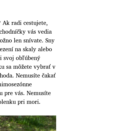
 Ak radi cestujete,
é chodníčky vás vedia
ožno len snívate. Sny
lezení na skaly alebo
i svoj obľúbený
ku sa môžete vybrať v
hoda. Nemusíte čakať
 mimosezónne
 pre vás. Nemusíte
lenku pri mori.