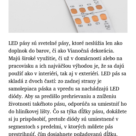
LED pásy sú svetelné pásy, ktoré neslúžia len ako
doplnok do barov, či ako Vianočná dekorácia.
Majú široké využitie, či už v domácnosti alebo na
pracovisku a ich najväčšou výhodou je, že sa dajú
použiť ako v interiéri, tak aj v exteriéri. LED pás sa
skladá z dvoch častí: zo zadnej strany je
samolepiaca páska a vpredu sa nachádzajú LED
diódy. Aby sa predišlo prehrievaniu a zníženiu
životnosti takéhoto pásu, odporúča sa umiestniť ho
do hliníkovej lišty. Čo sa týka dĺžky pásu, dokážete
si ju prispôsobiť, pretože diódy sú umiestnené v
segmentoch s predelmi, v ktorých môžete pás
prestrihnúť, čím dosiahnete požadovanú dĺžku.