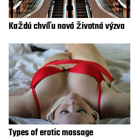
Každú chvíľu nová životná výzva
Types of erotic massage