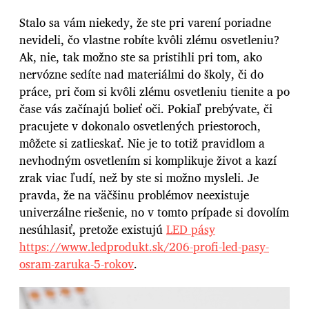
Stalo sa vám niekedy, že ste pri varení poriadne
nevideli, čo vlastne robíte kvôli zlému osvetleniu?
Ak, nie, tak možno ste sa pristihli pri tom, ako
nervózne sedíte nad materiálmi do školy, či do
práce, pri čom si kvôli zlému osvetleniu tienite a po
čase vás začínajú bolieť oči. Pokiaľ prebývate, či
pracujete v dokonalo osvetlených priestoroch,
môžete si zatlieskať. Nie je to totiž pravidlom a
nevhodným osvetlením si komplikuje život a kazí
zrak viac ľudí, než by ste si možno mysleli. Je
pravda, že na väčšinu problémov neexistuje
univerzálne riešenie, no v tomto prípade si dovolím
nesúhlasiť, pretože existujú
LED pásy
https://www.ledprodukt.sk/206-profi-led-pasy-
osram-zaruka-5-rokov
.