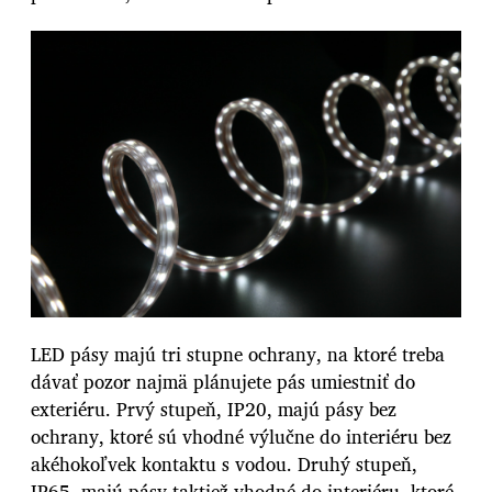
LED pásy majú tri stupne ochrany, na ktoré treba
dávať pozor najmä plánujete pás umiestniť do
exteriéru. Prvý stupeň, IP20, majú pásy bez
ochrany, ktoré sú vhodné výlučne do interiéru bez
akéhokoľvek kontaktu s vodou. Druhý stupeň,
IP65, majú pásy taktiež vhodné do interiéru, ktoré