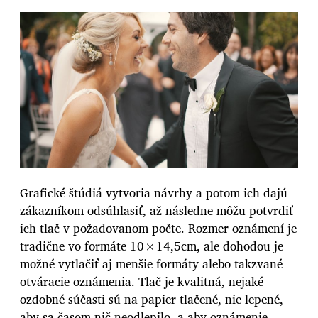
Grafické štúdiá vytvoria návrhy a potom ich dajú
zákazníkom odsúhlasiť, až následne môžu potvrdiť
ich tlač v požadovanom počte. Rozmer oznámení je
tradične vo formáte 10×14,5cm, ale dohodou je
možné vytlačiť aj menšie formáty alebo takzvané
otváracie oznámenia. Tlač je kvalitná, nejaké
ozdobné súčasti sú na papier tlačené, nie lepené,
aby sa časom nič neodlepilo, a aby oznámenie