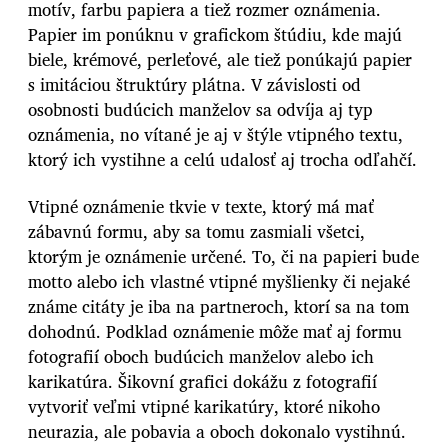
motív, farbu papiera a tiež rozmer oznámenia.
Papier im ponúknu v grafickom štúdiu, kde majú
biele, krémové, perleťové, ale tiež ponúkajú papier
s imitáciou štruktúry plátna. V závislosti od
osobnosti budúcich manželov sa odvíja aj typ
oznámenia, no vítané je aj v štýle vtipného textu,
ktorý ich vystihne a celú udalosť aj trocha odľahčí.
Vtipné oznámenie tkvie v texte, ktorý má mať
zábavnú formu, aby sa tomu zasmiali všetci,
ktorým je oznámenie určené. To, či na papieri bude
motto alebo ich vlastné vtipné myšlienky či nejaké
známe citáty je iba na partneroch, ktorí sa na tom
dohodnú. Podklad oznámenie môže mať aj formu
fotografií oboch budúcich manželov alebo ich
karikatúra. Šikovní grafici dokážu z fotografií
vytvoriť veľmi vtipné karikatúry, ktoré nikoho
neurazia, ale pobavia a oboch dokonalo vystihnú.