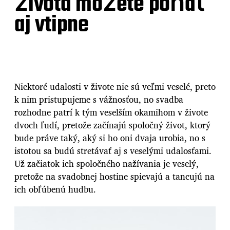
života môžete poňať
aj vtipne
Niektoré udalosti v živote nie sú veľmi veselé, preto
k nim pristupujeme s vážnosťou, no svadba
rozhodne patrí k tým veselším okamihom v živote
dvoch ľudí, pretože začínajú spoločný život, ktorý
bude práve taký, aký si ho oni dvaja urobia, no s
istotou sa budú stretávať aj s veselými udalosťami.
Už začiatok ich spoločného nažívania je veselý,
pretože na svadobnej hostine spievajú a tancujú na
ich obľúbenú hudbu.