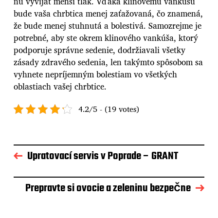
ňu vyvíjať menší tlak. Vďaka klinovému vankúšu
bude vaša chrbtica menej zaťažovaná, čo znamená,
že bude menej stuhnutá a bolestivá. Samozrejme je
potrebné, aby ste okrem klinového vankúša, ktorý
podporuje správne sedenie, dodržiavali všetky
zásady zdravého sedenia, len takýmto spôsobom sa
vyhnete nepríjemným bolestiam vo všetkých
oblastiach vašej chrbtice.
4.2/5 - (19 votes)
Upratovací servis v Poprade – GRANT
Prepravte si ovocie a zeleninu bezpečne