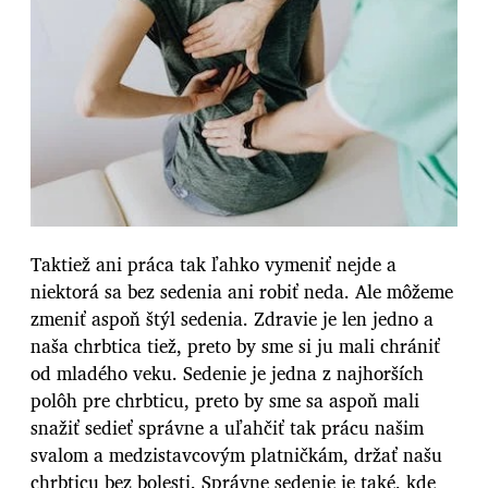
Taktiež ani práca tak ľahko vymeniť nejde a
niektorá sa bez sedenia ani robiť neda. Ale môžeme
zmeniť aspoň štýl sedenia. Zdravie je len jedno a
naša chrbtica tiež, preto by sme si ju mali chrániť
od mladého veku. Sedenie je jedna z najhorších
polôh pre chrbticu, preto by sme sa aspoň mali
snažiť sedieť správne a uľahčiť tak prácu našim
svalom a medzistavcovým platničkám, držať našu
chrbticu bez bolesti. Správne sedenie je také, kde