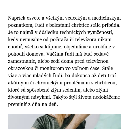
Napriek osvete a všetkým vedeckým a medicínskym
poznatkom, ľudí s bolesťami chrbtice stále pribúda.
Je to najmä v dôsledku technických vymžeností,
kedy nemusíme od počítača či televízora nikam
chodiť, všetko si kúpime, objednáme a urobíme v
pohodlí domova. Väčšina ľudí má buď sedavé
zamestnanie, alebo sedí doma pred televíznou
obrazovkou či monitorom vo voľnom čase. Stále
viac a viac mladých ľudí, ba dokonca až detí trpí
akútnymi či chronickými problémami s chrbticou,
ktoré sú spôsobené zlým sedením, alebo zlými
životnými návykmi. Takýto štýl života nedokážeme
preminiť z dňa na deň.