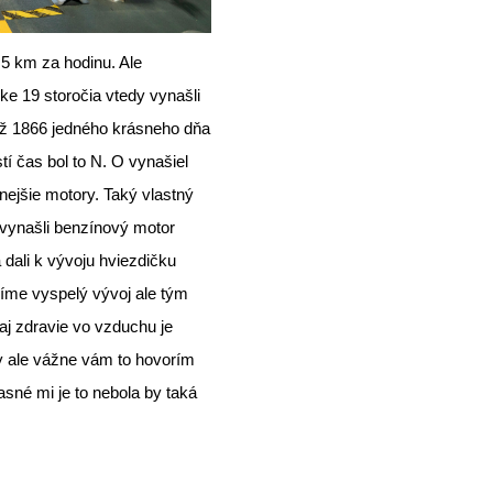
 5 km za hodinu. Ale
ke 19 storočia vtedy vynašli
2 až 1866 jedného krásneho dňa
tí čas bol to N. O vynašiel
jšie motory. Taký vlastný
 vynašli benzínový motor
 dali k vývoju hviezdičku
íme vyspelý vývoj ale tým
j zdravie vo vzduchu je
 ale vážne vám to hovorím
sné mi je to nebola by taká