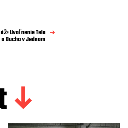
áž: Uvoľnenie Tela
a Ducha v Jednom
t