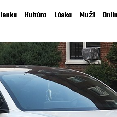
lenka
Kultúra
Láska
Muži
Onli