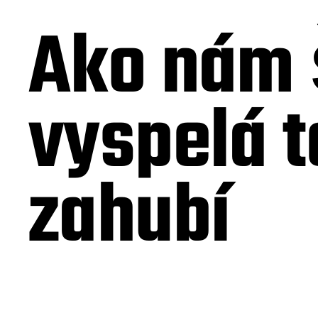
Ako nám 
vyspelá t
zahubí