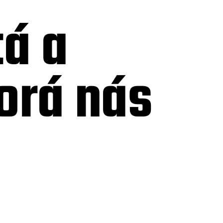
á a
orá nás