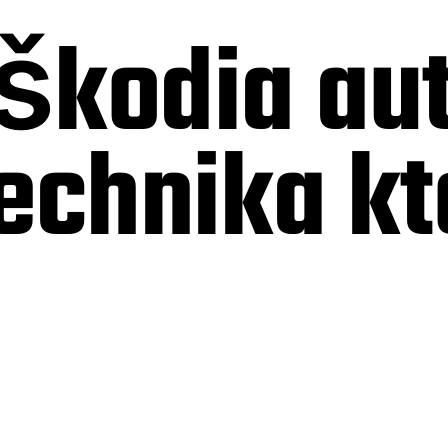
škodia aut
echnika kt