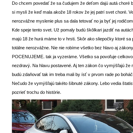
Do chcem povedať že sa čudujem že deťom dajú autá choré be
si myslí že keď mala akože 18 rokov že jej patrí svet choré. 
nerozvážne myslenie plus sa dala tetovať no ja byť jej rodičom 
Kde speje tento svet. Už pomaly budú škôlkari jazdiť na autác
majú 18 že hurá máme to v hrsti. Skôr ako sliepočky ktoré sa p
totálne nerozvážne. Nie nie robíme všetko bez hlavo aj zákony
POCENUJEME. tak ja vyzeráme. Všetko sa povoľuje celkovo j
nezdravý. Na hlavu postavené. Aj ten zákon čo vymýšľajú že 
budú zdaňovať tak im treba mali by ísť v prvom rade po boháč
Nečudo že vymýšľajú takéto šibnuté zákony. Lebo vedia štati
pozrieť trochu do histórie.