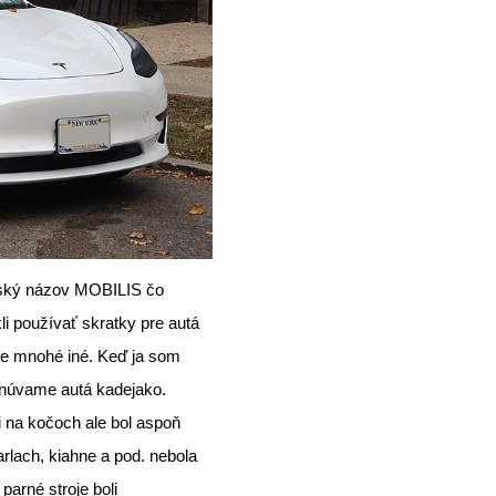
inský názov MOBILIS čo
i používať skratky pre autá
e mnohé iné. Keď ja som
núvame autá kadejako.
ni na kočoch ale bol aspoň
arlach, kiahne a pod. nebola
parné stroje boli