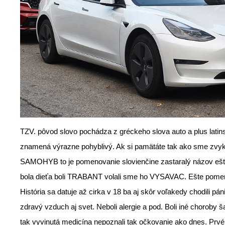
TZV. pôvod slovo pochádza z gréckeho slova auto a plus lat
znamená výrazne pohyblivý. Ak si pamätáte tak ako sme zvykl
SAMOHYB to je pomenovanie slovienčine zastaralý názov ešt
bola dieťa boli TRABANT volali sme ho VYSAVAC. Ešte pome
História sa datuje až cirka v 18 ba aj skôr voľakedy chodili pá
zdravý vzduch aj svet. Neboli alergie a pod. Boli iné choroby š
tak vyvinutá medicína nepoznali tak očkovanie ako dnes. Prvé 