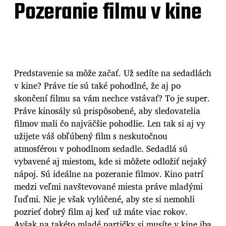
Pozeranie filmu v kine
Predstavenie sa môže začať. Už sedíte na sedadlách
v kine? Práve tie sú také pohodlné, že aj po
skončení filmu sa vám nechce vstávať? To je super.
Práve kinosály sú prispôsobené, aby sledovatelia
filmov mali čo najväčšie pohodlie. Len tak si aj vy
užijete váš obľúbený film s neskutočnou
atmosférou v pohodlnom sedadle. Sedadlá sú
vybavené aj miestom, kde si môžete odložiť nejaký
nápoj. Sú ideálne na pozeranie filmov. Kino patrí
medzi veľmi navštevované miesta práve mladými
ľuďmi. Nie je však vylúčené, aby ste si nemohli
pozrieť dobrý film aj keď už máte viac rokov.
Avšak na takéto mladé partičky si musíte v kine iba