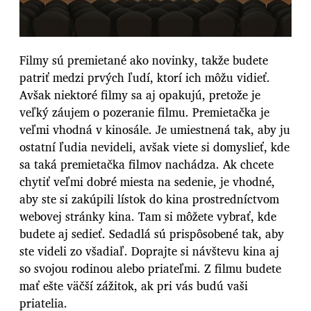
Filmy sú premietané ako novinky, takže budete
patriť medzi prvých ľudí, ktorí ich môžu vidieť.
Avšak niektoré filmy sa aj opakujú, pretože je
veľký záujem o pozeranie filmu. Premietačka je
veľmi vhodná v kinosále. Je umiestnená tak, aby ju
ostatní ľudia nevideli, avšak viete si domyslieť, kde
sa taká premietačka filmov nachádza. Ak chcete
chytiť veľmi dobré miesta na sedenie, je vhodné,
aby ste si zakúpili lístok do kina prostredníctvom
webovej stránky kina. Tam si môžete vybrať, kde
budete aj sedieť. Sedadlá sú prispôsobené tak, aby
ste videli zo všadiaľ. Doprajte si návštevu kina aj
so svojou rodinou alebo priateľmi. Z filmu budete
mať ešte väčší zážitok, ak pri vás budú vaši
priatelia.